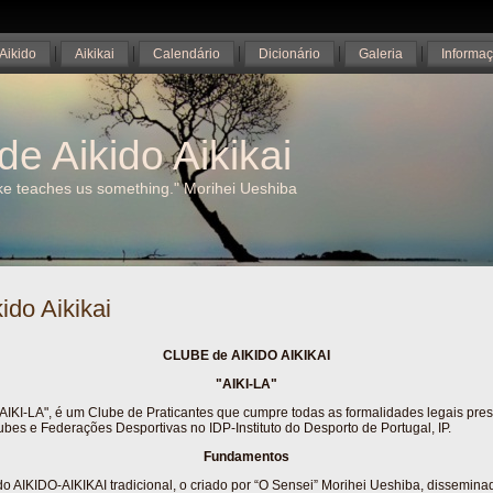
Aikido
Aikikai
Calendário
Dicionário
Galeria
Informa
de Aikido Aikikai
ake teaches us something." Morihei Ueshiba
ido Aikikai
CLUBE de AIKIDO AIKIKAI
"AIKI-LA"
"AIKI-LA", é um Clube de Praticantes que cumpre todas as formalidades legais pres
ubes e Federações Desportivas no IDP-Instituto do Desporto de Portugal, IP.
Fundamentos
do AIKIDO-AIKIKAI tradicional, o criado por “O Sensei” Morihei Ueshiba, dissemin