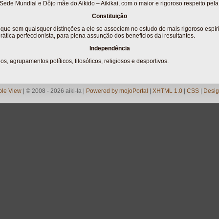
 Sede Mundial e Dôjo mãe do Aikido – Aikikai, com o maior e rigoroso respeito pela
Constituição
 que sem quaisquer distinções a ele se associem no estudo do mais rigoroso espíri
prática perfeccionista, para plena assunção dos benefícios daí resultantes.
Independência
, agrupamentos políticos, filosóficos, religiosos e desportivos.
ble View
| © 2008 - 2026 aiki-la |
Powered by mojoPortal
|
XHTML 1.0
|
CSS
|
Desig