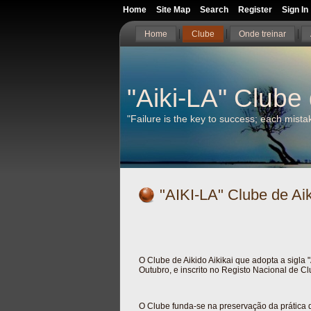
Home
Site Map
Search
Register
Sign In
Home
Clube
Onde treinar
"Aiki-LA" Clube 
"Failure is the key to success; each mist
"AIKI-LA" Clube de Aik
O Clube de Aikido Aikikai que adopta a sigla 
Outubro, e inscrito no Registo Nacional de Cl
O Clube funda-se na preservação da prática 