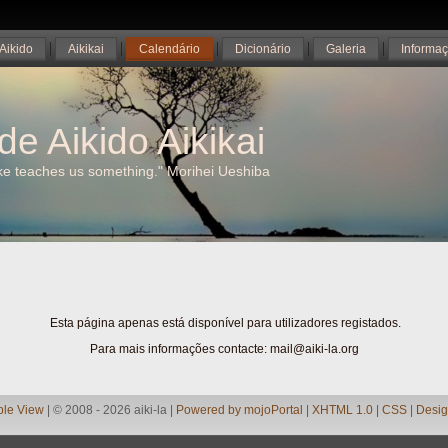
Aikido
Aikikai
Calendário
Dicionário
Galeria
Informa
de Aikido Aikikai
ake teaches us something." Morihei Ueshiba
Esta página apenas está disponível para utilizadores registados.
Para mais informações contacte: mail@aiki-la.org
ble View
| © 2008 - 2026 aiki-la |
Powered by mojoPortal
|
XHTML 1.0
|
CSS
|
Desig