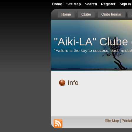
Home
Site Map
Search
Register
Sign In
Home
Clube
Onde treinar
"Aiki-LA" Clube 
"Failure is the key to success; each mist
Info
Site Map
|
Printa