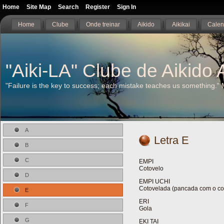
Home
Site Map
Search
Register
Sign In
Home
Clube
Onde treinar
Aikido
Aikikai
Calen
"Aiki-LA" Clube de Aikido A
"Failure is the key to success; each mistake teaches us something."
A
Letra E
B
C
EMPI
Cotovelo
D
EMPI UCHI
Cotovelada (pancada com o co
E
ERI
F
Gola
G
EKI TAI