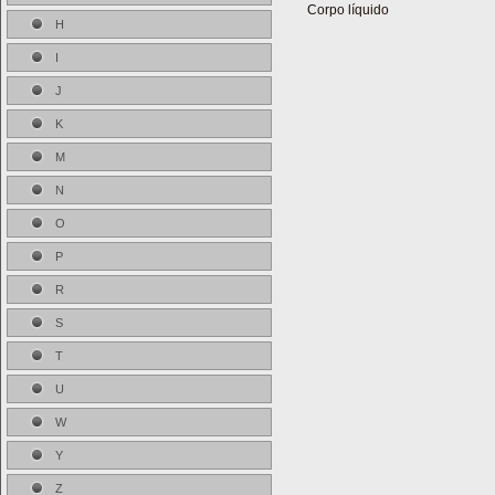
Corpo líquido
H
I
J
K
M
N
O
P
R
S
T
U
W
Y
Z