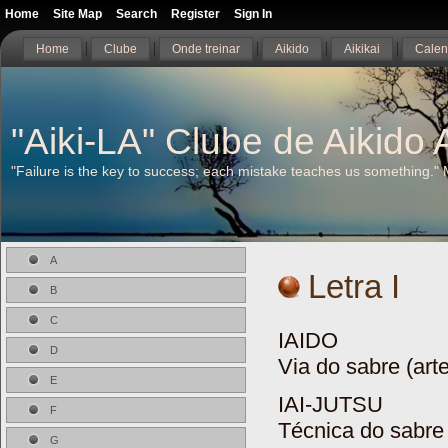
Home
Site Map
Search
Register
Sign In
Home
Clube
Onde treinar
Aikido
Aikikai
Calen
"Aiki-LA" Clube de Aikido A
"Failure is the key to success; each mistake teaches us something."
A
Letra I
B
C
IAIDO
D
Via do sabre (art
E
IAI-JUTSU
F
Técnica do sabre
G