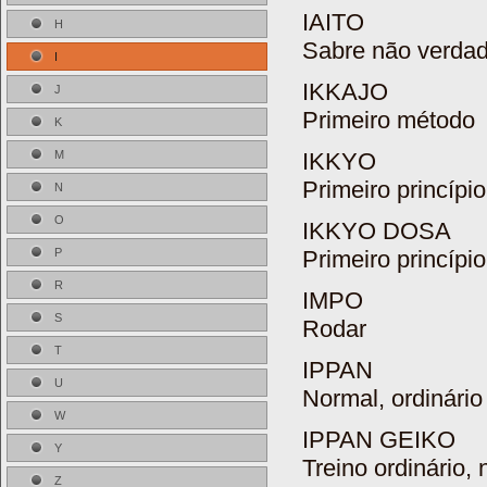
IAITO
H
Sabre não verdade
I
IKKAJO
J
Primeiro método
K
IKKYO
M
Primeiro princípio
N
O
IKKYO DOSA
Primeiro princípi
P
R
IMPO
S
Rodar
T
IPPAN
U
Normal, ordinário
W
IPPAN GEIKO
Y
Treino ordinário,
Z