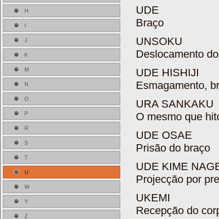
UDE
H
Braço
I
UNSOKU
J
Deslocamento do
K
UDE HISHIJI
M
Esmagamento, b
N
O
URA SANKAKU
O mesmo que hit
P
R
UDE OSAE
S
Prisão do braço
T
UDE KIME NAG
U
Projecção por pr
W
UKEMI
Y
Recepção do corp
Z