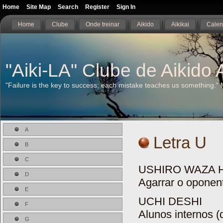
Home
Site Map
Search
Register
Sign In
Home
Clube
Onde treinar
Aikido
Aikikai
Calen
"Aiki-LA" Clube de Aikido A
"Failure is the key to success; each mistake teaches us something."
A
Letra U
B
C
USHIRO WAZA 
D
Agarrar o oponent
E
UCHI DESHI
F
Alunos internos (d
G