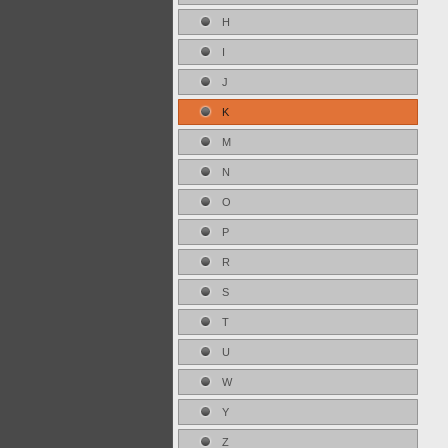
H
I
J
K
M
N
O
P
R
S
T
U
W
Y
Z