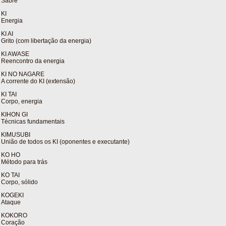
Sabre
KI
Energia
KI AI
Grito (com libertação da energia)
KI AWASE
Reencontro da energia
KI NO NAGARE
A corrente do KI (extensão)
KI TAI
Corpo, energia
KIHON GI
Técnicas fundamentais
KIMUSUBI
União de todos os KI (oponentes e executante)
KO HO
Método para trás
KO TAI
Corpo, sólido
KOGEKI
Ataque
KOKORO
Coração