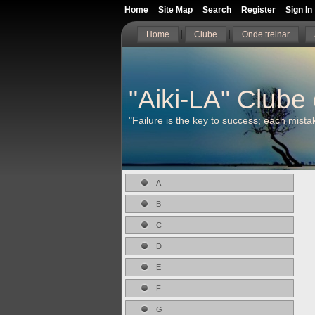
Home
Site Map
Search
Register
Sign In
Home
Clube
Onde treinar
"Aiki-LA" Clube 
"Failure is the key to success; each mist
A
B
C
D
E
F
G