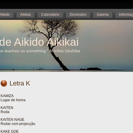
Aikido
Aikikai
Calendário
Dicionário
Galeria
Informa
de Aikido Aikikai
ake teaches us something." Morihei Ueshiba
Letra K
KAMIZA
Lugar de honra
KAITEN
Roda
KAITEN NAGE
Rodar com projecção
KAKE GOE